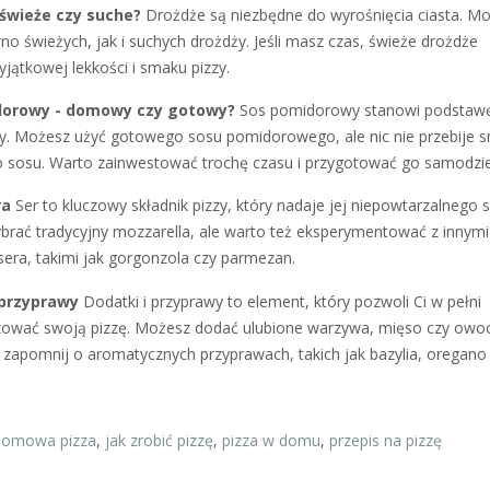
 świeże czy suche?
Drożdże są niezbędne do wyrośnięcia ciasta. M
no świeżych, jak i suchych drożdży. Jeśli masz czas, świeże drożdże
jątkowej lekkości i smaku pizzy.
dorowy - domowy czy gotowy?
Sos pomidorowy stanowi podstaw
zy. Możesz użyć gotowego sosu pomidorowego, ale nic nie przebije 
osu. Warto zainwestować trochę czasu i przygotować go samodziel
ra
Ser to kluczowy składnik pizzy, który nadaje jej niepowtarzalnego 
rać tradycyjny mozzarella, ale warto też eksperymentować z innymi
sera, takimi jak gorgonzola czy parmezan.
 przyprawy
Dodatki i przyprawy to element, który pozwoli Ci w pełni
zować swoją pizzę. Możesz dodać ulubione warzywa, mięso czy owo
 zapomnij o aromatycznych przyprawach, takich jak bazylia, oregano
domowa pizza
,
jak zrobić pizzę
,
pizza w domu
,
przepis na pizzę