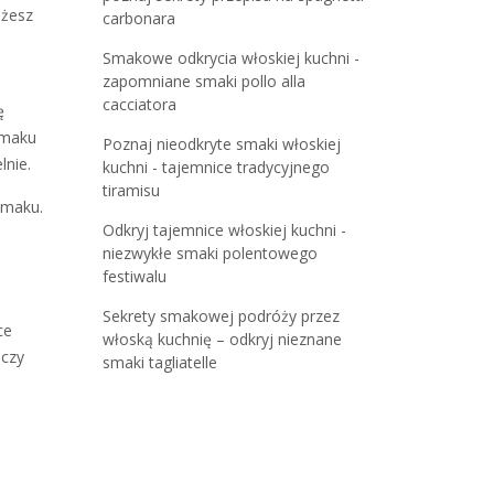
ożesz
carbonara
Smakowe odkrycia włoskiej kuchni -
zapomniane smaki pollo alla
cacciatora
ę
smaku
Poznaj nieodkryte smaki włoskiej
nie.
kuchni - tajemnice tradycyjnego
tiramisu
smaku.
Odkryj tajemnice włoskiej kuchni -
niezwykłe smaki polentowego
festiwalu
Sekrety smakowej podróży przez
ce
włoską kuchnię – odkryj nieznane
 czy
smaki tagliatelle