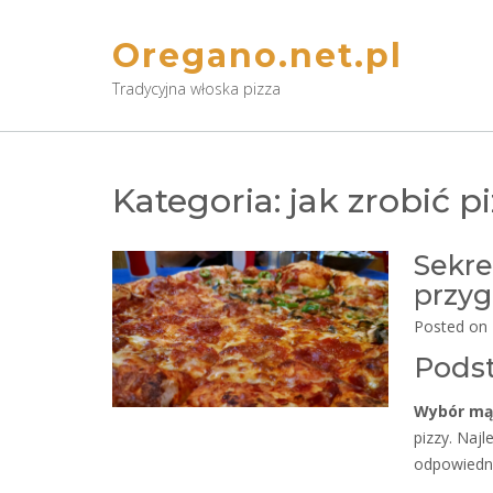
Skip
to
Oregano.net.pl
content
Tradycyjna włoska pizza
Kategoria:
jak zrobić p
Sekre
przy
Posted on
Podst
Wybór mą
pizzy. Najl
odpowiedni