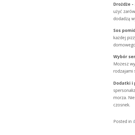
Drożdże -
użyć zarów
dodadzą wy
Sos pomi
każdej piz
domowego s
Wybór se
Możesz wyb
rodzajami 
Dodatki i
spersonali
morza. Nie
czosnek.
Posted in