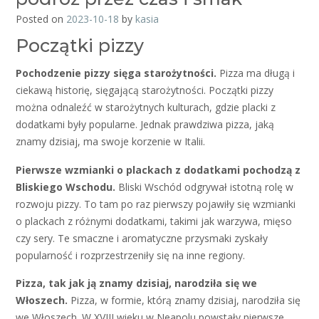
Posted on
2023-10-18
by
kasia
Początki pizzy
Pochodzenie pizzy sięga starożytności.
Pizza ma długą i
ciekawą historię, sięgającą starożytności. Początki pizzy
można odnaleźć w starożytnych kulturach, gdzie placki z
dodatkami były popularne. Jednak prawdziwa pizza, jaką
znamy dzisiaj, ma swoje korzenie w Italii.
Pierwsze wzmianki o plackach z dodatkami pochodzą z
Bliskiego Wschodu.
Bliski Wschód odgrywał istotną rolę w
rozwoju pizzy. To tam po raz pierwszy pojawiły się wzmianki
o plackach z różnymi dodatkami, takimi jak warzywa, mięso
czy sery. Te smaczne i aromatyczne przysmaki zyskały
popularność i rozprzestrzeniły się na inne regiony.
Pizza, tak jak ją znamy dzisiaj, narodziła się we
Włoszech.
Pizza, w formie, którą znamy dzisiaj, narodziła się
we Włoszech. W XVIII wieku w Neapolu powstały pierwsze