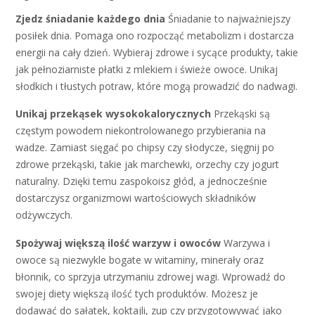
Zjedz śniadanie każdego dnia
Śniadanie to najważniejszy
posiłek dnia. Pomaga ono rozpocząć metabolizm i dostarcza
energii na cały dzień. Wybieraj zdrowe i sycące produkty, takie
jak pełnoziarniste płatki z mlekiem i świeże owoce. Unikaj
słodkich i tłustych potraw, które mogą prowadzić do nadwagi.
Unikaj przekąsek wysokokalorycznych
Przekąski są
częstym powodem niekontrolowanego przybierania na
wadze. Zamiast sięgać po chipsy czy słodycze, sięgnij po
zdrowe przekąski, takie jak marchewki, orzechy czy jogurt
naturalny. Dzięki temu zaspokoisz głód, a jednocześnie
dostarczysz organizmowi wartościowych składników
odżywczych.
Spożywaj większą ilość warzyw i owoców
Warzywa i
owoce są niezwykle bogate w witaminy, minerały oraz
błonnik, co sprzyja utrzymaniu zdrowej wagi. Wprowadź do
swojej diety większą ilość tych produktów. Możesz je
dodawać do sałatek, koktajli, zup czy przygotowywać jako