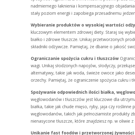
nadmiernego łaknienia i kompensacyjnego objadania 
stały poziom energii i zapobiega przesadnemu jedzen
Wybieranie produktów o wysokiej wartości odż
kluczowym elementem zdrowej diety. Staraj się wybi
białko i zdrowe tłuszcze. Unikaj przetworzonych pro
składniki odżywcze. Pamiętaj, że dbanie o jakość swoj
Ograniczanie spożycia cukru i tłuszczów
Ogranicz
wagi. Unikaj słodzonych napojów, słodyczy, przekąse
alternatywy, takie jak woda, świeże owoce jako deser
orzechy. Pamiętaj, że ograniczenie spożycia cukru i 
Spożywanie odpowiednich ilości białka, węglow
węglowodanów i tłuszczów jest kluczowe dla utrzyman
białka, takie jak chude mięso, ryby, jaja czy roślin
węglowodanów, takich jak pełnoziarniste produkty z
nienasycone tłuszcze, które znajdziesz np. w oliwie 
Unikanie fast foodów i przetworzonej żywności