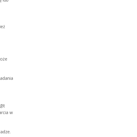
ież
może
jadania
agę
arcia w
wadze.