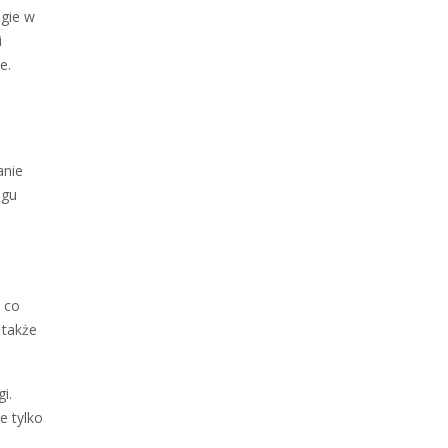
ogie w
i
e.
anie
ngu
 co
 także
i.
e tylko